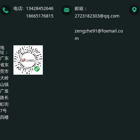
电话: 13428452646
邮箱：
18665176815
2723182303@qq.com
zengzhe91@foxmail.co
m
地
址：
广东
省东
莞市
大岭
山镇
广发
路长
虹街
7号
四楼